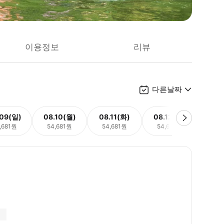
이용정보
리뷰
다른날짜
.09(일)
08.10(월)
08.11(화)
08.12(수)
08.
,681원
54,681원
54,681원
54,681원
54,