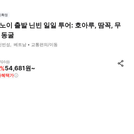
시확정
노이 출발 닌빈 일일 투어: 호아루, 땀꼭, 무
 동굴
닌빈성
베트남
교통편의/이동
701
원
54,681원~
%
종혜택가