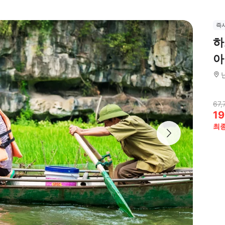
즉
하
아
67,
19
최