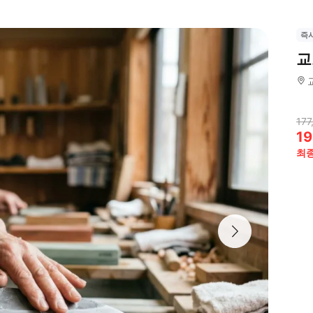
즉
교
177
19
최