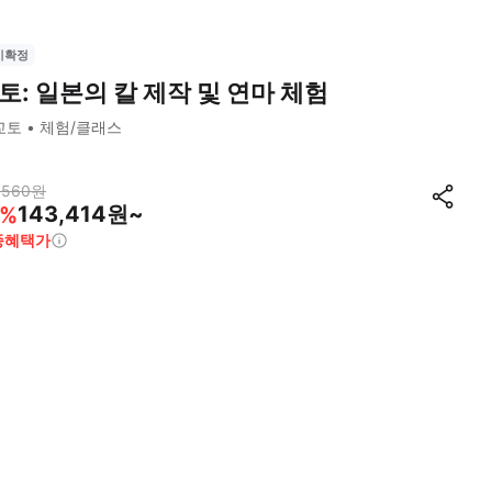
시확정
토: 일본의 칼 제작 및 연마 체험
교토
체험/클래스
,560
원
143,414원~
%
종혜택가