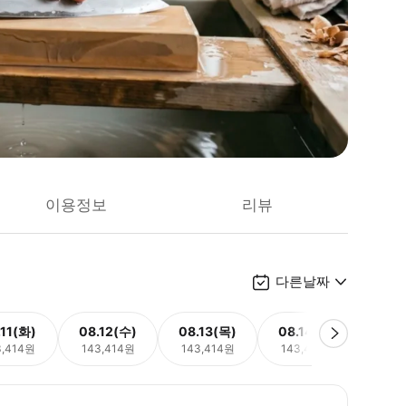
이용정보
리뷰
다른날짜
.11(화)
08.12(수)
08.13(목)
08.14(금)
08.
3,414원
143,414원
143,414원
143,414원
143