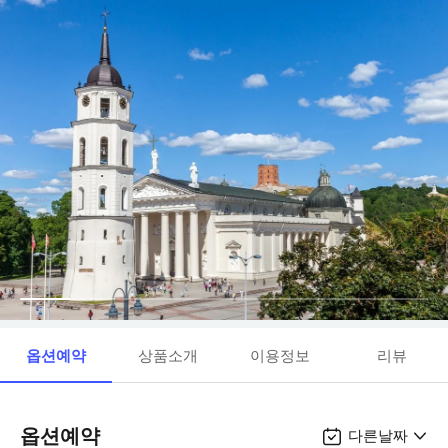
옵션예약
상품소개
이용정보
리뷰
옵션예약
다른날짜