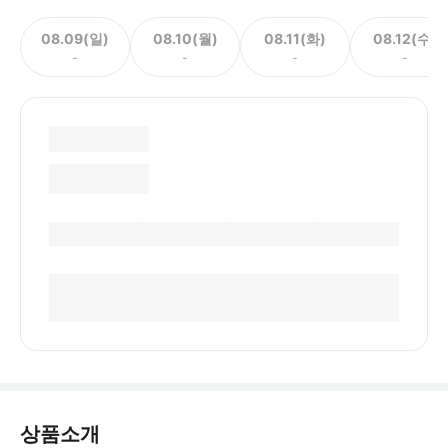
08.09(일)
08.10(월)
08.11(화)
08.12(수)
-
-
-
-
상품소개