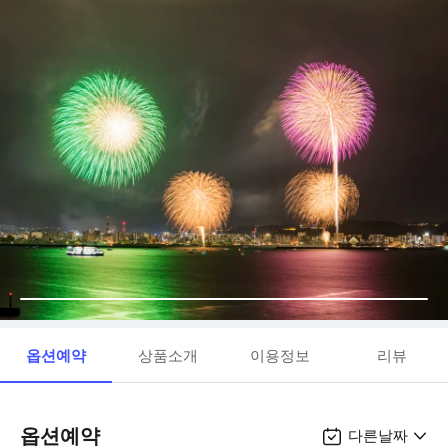
옵션예약
상품소개
이용정보
리뷰
옵션예약
다른날짜