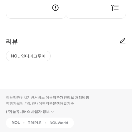
리뷰
NOL 인터파크투어
NOL
별
사
에서
점
진/
작성
높
동
된
은
영
리뷰
순
상
이용약관
위치기반서비스 이용약관
개인정보 처리방침
입니
여행자보험 가입안내
여행약관
분쟁해결기준
다.
(주)놀유니버스 사업자 정보
별
사
NOL
Triple
Interpark Global
점
진/