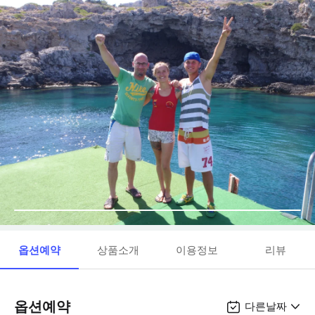
옵션예약
상품소개
이용정보
리뷰
옵션예약
다른날짜