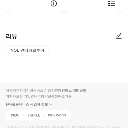
리뷰
NOL 인터파크투어
NOL
별
사
에서
점
진/
작성
높
동
된
은
영
리뷰
순
상
이용약관
위치기반서비스 이용약관
개인정보 처리방침
입니
여행자보험 가입안내
여행약관
분쟁해결기준
다.
(주)놀유니버스 사업자 정보
별
사
NOL
Triple
Interpark Global
점
진/
높
동
(주)놀유니버스
는 일부 상품의 통신판매중개자로서 통신판매의 당사자가 아니므로, 상품의