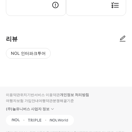
리뷰
NOL 인터파크투어
NOL
별
사
에서
점
진/
작성
높
동
된
은
영
리뷰
순
상
이용약관
위치기반서비스 이용약관
개인정보 처리방침
입니
여행자보험 가입안내
여행약관
분쟁해결기준
다.
(주)놀유니버스 사업자 정보
별
사
NOL
Triple
Interpark Global
점
진/
높
동