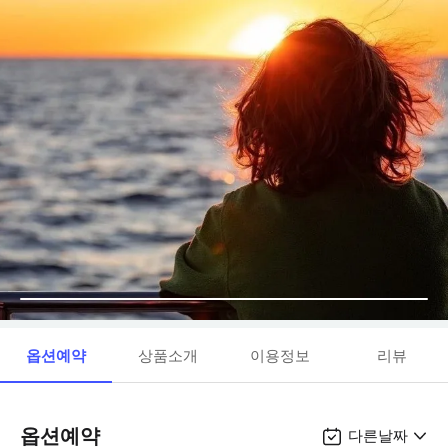
옵션예약
상품소개
이용정보
리뷰
옵션예약
다른날짜