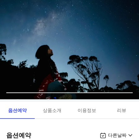
옵션예약
상품소개
이용정보
리뷰
옵션예약
다른날짜