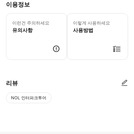
이용정보
* 현지 일몰 시간 변경에 따라 출발 시간이
이런건 주의하세요
이렇게 사용하세요
유의사항
사용방법
리뷰
NOL 인터파크투어
NOL
별
사
에서
점
진/
작성
높
동
된
은
영