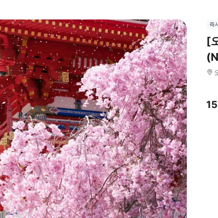
즉
[
(
1