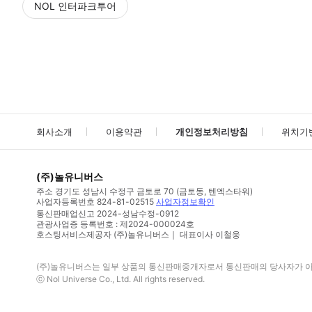
NOL 인터파크투어
NOL
에서 작성된 리뷰 입니다.
별점 높은순
별점 높은순
회사소개
이용약관
개인정보처리방침
위치기
(주)놀유니버스
주소
경기도 성남시 수정구 금토로 70 (금토동, 텐엑스타워)
사업자등록번호
824-81-02515
사업자정보확인
통신판매업신고
2024-성남수정-0912
관광사업증 등록번호 : 제2024-000024호
호스팅서비스제공자 (주)놀유니버스｜ 대표이사 이철웅
(주)놀유니버스
는 일부 상품의 통신판매중개자로서 통신판매의 당사자가 아니
ⓒ
Nol Universe Co
., Ltd. All rights reserved.