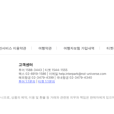
사진/동영상
사진/동영상
반서비스 이용약관
여행약관
여행자보험 가입내역
티켓
고객센터
투어 1588-3443
티켓 1544-1555
팩스 02-6919-1586
이메일 help.interpark@nol-universe.com
해외항공 02-3479-4399
국내항공 02-3479-4340
투어 1:1문의
티켓 1:1문의
므로, 상품의 예약, 이용 및 환불 등 거래와 관련된 의무와 책임은 판매자에게 있으