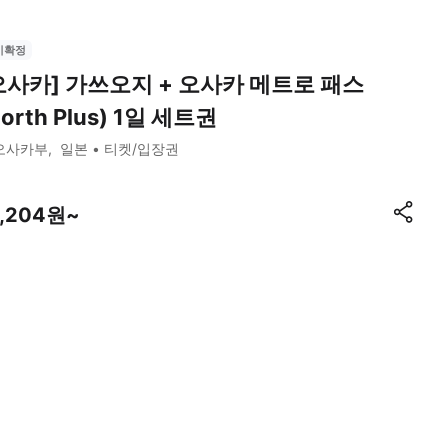
시확정
오사카] 가쓰오지 + 오사카 메트로 패스
North Plus) 1일 세트권
오사카부
일본
티켓/입장권
5,204원~