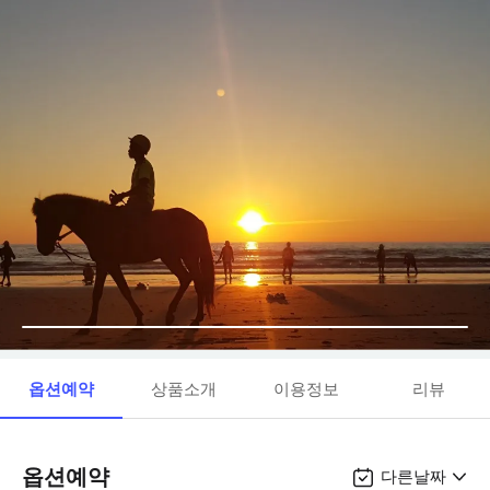
옵션예약
상품소개
이용정보
리뷰
옵션예약
다른날짜