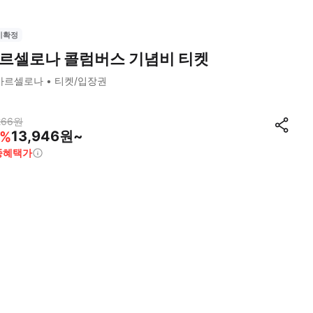
시확정
르셀로나 콜럼버스 기념비 티켓
바르셀로나
티켓/입장권
266
원
13,946원~
%
종혜택가