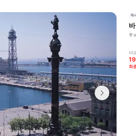
즉
바
17,
19
최