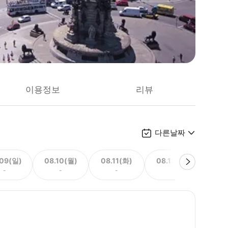
이용정보
리뷰
다른날짜
.09(일)
08.10(월)
08.11(화)
08.12(수)
08.
-
-
-
-