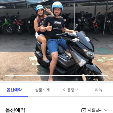
옵션예약
상품소개
이용정보
리뷰
옵션예약
다른날짜