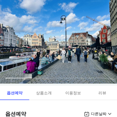
옵션예약
상품소개
이용정보
리뷰
옵션예약
다른날짜