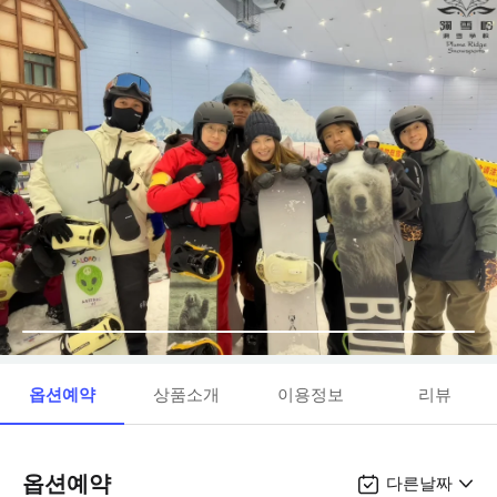
옵션예약
상품소개
이용정보
리뷰
옵션예약
다른날짜