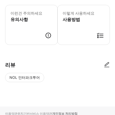
전체 픽업, 드롭 위치를 알려주세요. 드
이런건 주의하세요
이렇게 사용하세요
유의사항
사용방법
● 예약접수 후 확정이 되면 이용가능합니다. ● 바우처에 안내된 사용 방법
리뷰
NOL 인터파크투어
NOL
별
사
에서
점
진/
작성
높
동
된
은
영
리뷰
순
상
이용약관
위치기반서비스 이용약관
개인정보 처리방침