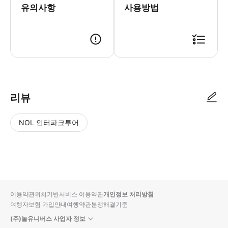
유의사항
사용방법
● 예약접수 후 확정이 되면 이용가능합니다. ● 바우처에 안내된 사용 방법
리뷰
NOL 인터파크투어
NOL
별
사
에서
점
진/
작성
높
동
된
은
영
리뷰
순
상
이용약관
위치기반서비스 이용약관
개인정보 처리방침
입니
여행자보험 가입안내
여행약관
분쟁해결기준
다.
(주)놀유니버스 사업자 정보