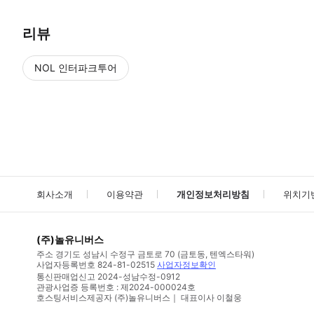
리뷰
NOL 인터파크투어
NOL
에서 작성된 리뷰 입니다.
별점 높은순
별점 높은순
회사소개
이용약관
개인정보처리방침
위치기
(주)놀유니버스
주소
경기도 성남시 수정구 금토로 70 (금토동, 텐엑스타워)
사업자등록번호
824-81-02515
사업자정보확인
통신판매업신고
2024-성남수정-0912
관광사업증 등록번호 : 제2024-000024호
호스팅서비스제공자 (주)놀유니버스｜ 대표이사 이철웅