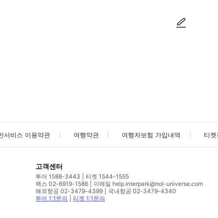
사진/동영상
사진/동영상
반서비스 이용약관
여행약관
여행자보험 가입내역
티켓
고객센터
투어 1588-3443
티켓 1544-1555
팩스 02-6919-1586
이메일 help.interpark@nol-universe.com
해외항공 02-3479-4399
국내항공 02-3479-4340
투어 1:1문의
티켓 1:1문의