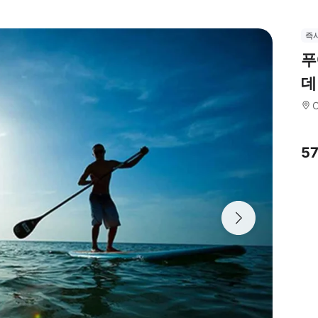
즉
푸
데
C
5