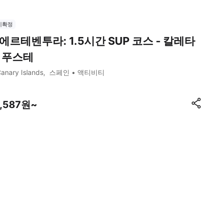
시확정
에르테벤투라: 1.5시간 SUP 코스 - 칼레타
 푸스테
anary Islands
스페인
액티비티
7,587원~