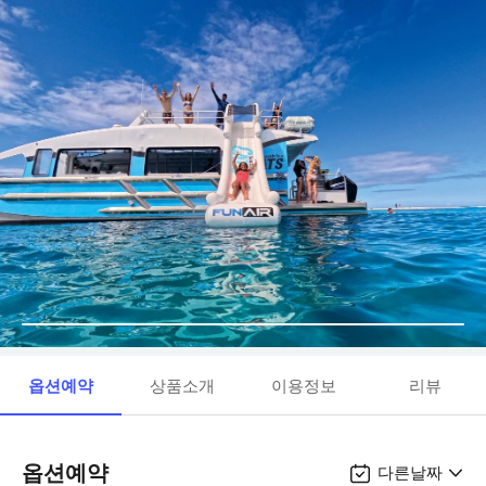
옵션예약
상품소개
이용정보
리뷰
옵션예약
다른날짜