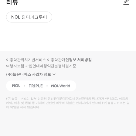
리뷰
NOL 인터파크투어
NOL
별
사
에서
점
진/
작성
높
동
된
은
영
리뷰
순
상
이용약관
위치기반서비스 이용약관
개인정보 처리방침
입니
여행자보험 가입안내
여행약관
분쟁해결기준
다.
(주)놀유니버스 사업자 정보
별
사
NOL
Triple
Interpark Global
점
진/
높
동
(주)놀유니버스
는 일부 상품의 통신판매중개자로서 통신판매의 당사자가 아니므로, 상품의
예약, 이용 및 환불 등 거래와 관련된 의무와 책임은 판매자에게 있으며
은
영
(주)놀유니버스
는 일
체 책임을 지지 않습니다.
순
상