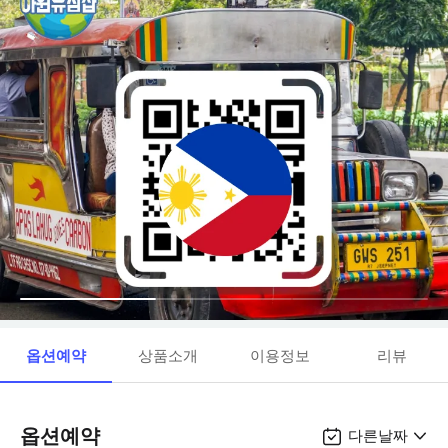
옵션예약
상품소개
이용정보
리뷰
옵션예약
다른날짜