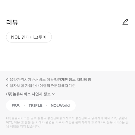
설명서를 참고 해주세요!
리뷰
NOL 인터파크투어
NOL
별
사
에서
점
진/
작성
높
동
된
은
영
리뷰
순
상
이용약관
위치기반서비스 이용약관
개인정보 처리방침
입니
여행자보험 가입안내
여행약관
분쟁해결기준
다.
(주)놀유니버스 사업자 정보
별
사
NOL
Triple
Interpark Global
점
진/
높
동
(주)놀유니버스
는 일부 상품의 통신판매중개자로서 통신판매의 당사자가 아니므로, 상품의
예약, 이용 및 환불 등 거래와 관련된 의무와 책임은 판매자에게 있으며
은
영
(주)놀유니버스
는 일
체 책임을 지지 않습니다.
순
상