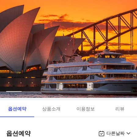
옵션예약
상품소개
이용정보
리뷰
옵션예약
다른날짜