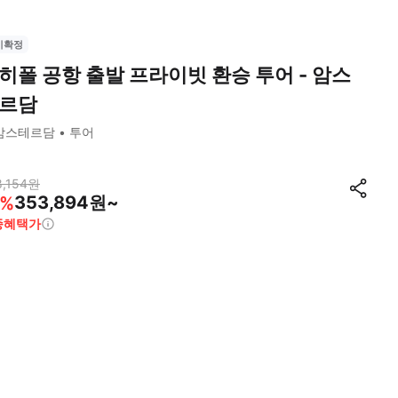
시확정
히폴 공항 출발 프라이빗 환승 투어 - 암스
르담
암스테르담
투어
,154
원
353,894원~
%
종혜택가