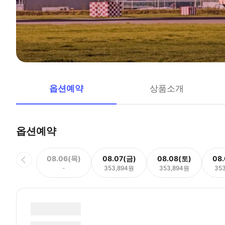
옵션예약
상품소개
옵션예약
08.06(목)
08.07(금)
08.08(토)
08
-
353,894원
353,894원
35