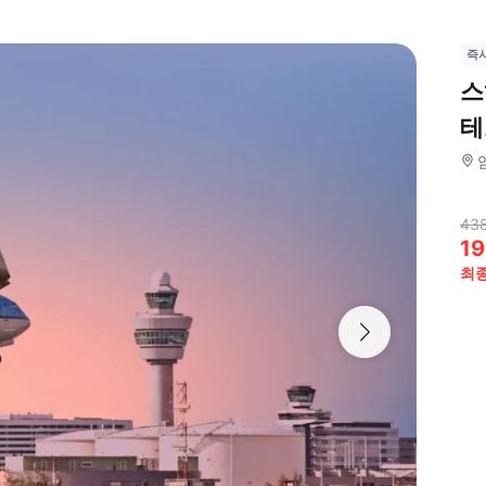
즉
스
테
438
19
최