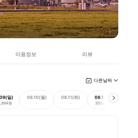
이용정보
리뷰
다른날짜
.09(일)
08.10(월)
08.11(화)
08.12(수)
08.
3,894원
-
-
353,894원
353