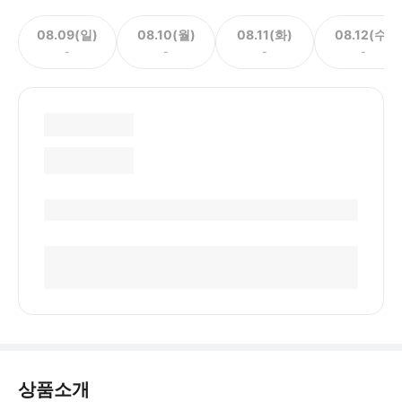
08.09(일)
08.10(월)
08.11(화)
08.12(수)
-
-
-
-
상품소개