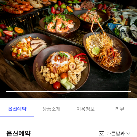
옵션예약
상품소개
이용정보
리뷰
옵션예약
다른날짜