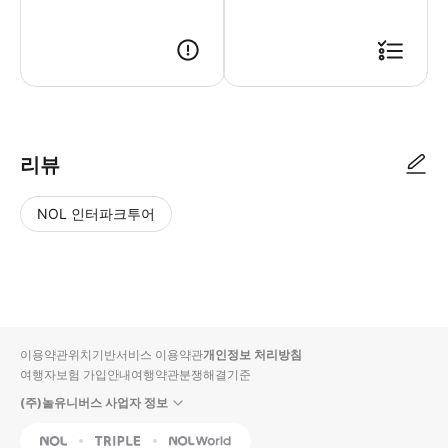
● 예약접수 후 확정이 되면 이용가능합니다. ● 바우처에 안내된 사용 방법
리뷰
NOL 인터파크투어
NOL
별
사
에서
점
진/
작성
높
동
된
은
영
리뷰
순
상
이용약관
위치기반서비스 이용약관
개인정보 처리방침
입니
여행자보험 가입안내
여행약관
분쟁해결기준
다.
(주)놀유니버스 사업자 정보
별
사
NOL
Triple
Interpark Global