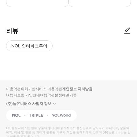
● 예약접수 후 확정이 되면 이용가능합니다. ● 바우처에 안내된 사용 방법
리뷰
NOL 인터파크투어
NOL
별
사
에서
점
진/
작성
높
동
된
은
영
리뷰
순
상
이용약관
위치기반서비스 이용약관
개인정보 처리방침
입니
여행자보험 가입안내
여행약관
분쟁해결기준
다.
(주)놀유니버스 사업자 정보
별
사
NOL
Triple
Interpark Global
점
진/
높
동
(주)놀유니버스
는 일부 상품의 통신판매중개자로서 통신판매의 당사자가 아니므로, 상품의
예약, 이용 및 환불 등 거래와 관련된 의무와 책임은 판매자에게 있으며
은
영
(주)놀유니버스
는 일
체 책임을 지지 않습니다.