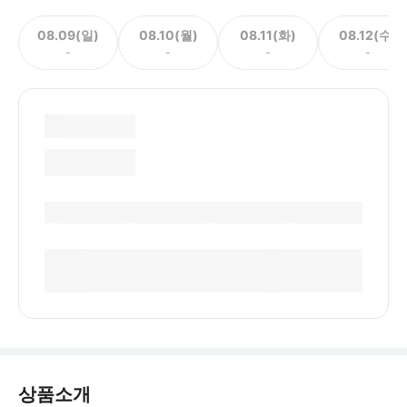
08.09(일)
08.10(월)
08.11(화)
08.12(수)
-
-
-
-
상품소개