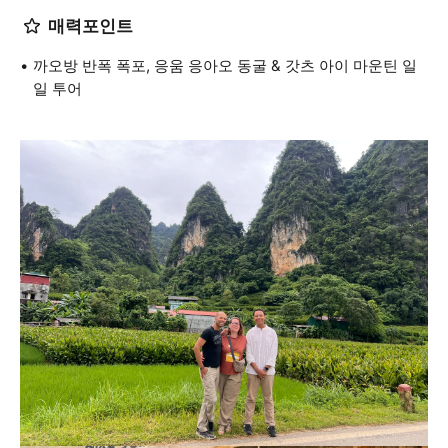
매력포인트
까오방 반폭 폭포, 응움 응아오 동굴 & 갓츠 아이 마운틴 일
일 투어