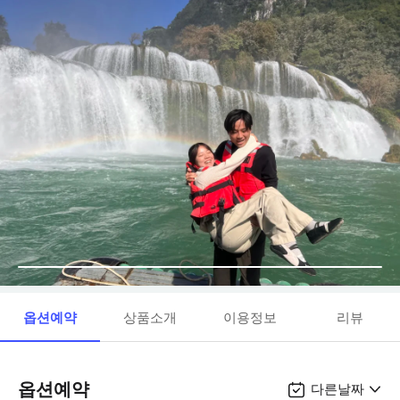
옵션예약
상품소개
이용정보
리뷰
옵션예약
다른날짜