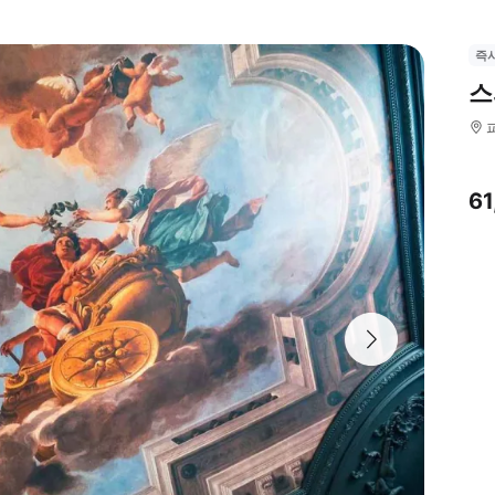
즉
스
6