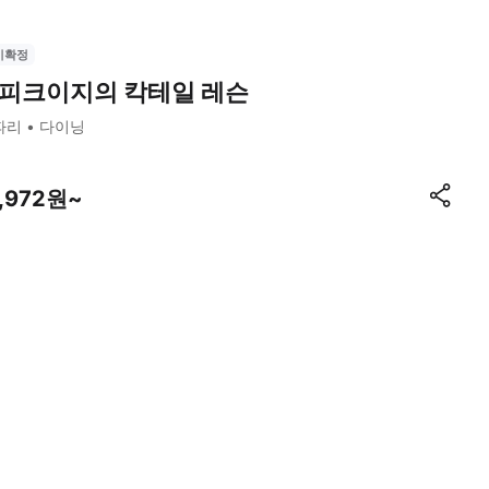
시확정
피크이지의 칵테일 레슨
파리
다이닝
1,972원~