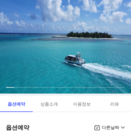
옵션예약
상품소개
이용정보
리뷰
옵션예약
다른날짜