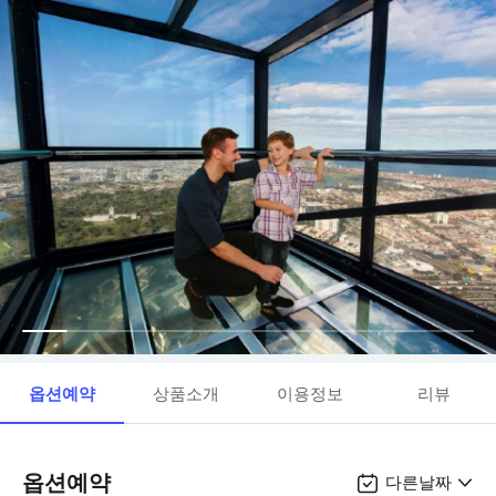
옵션예약
상품소개
이용정보
리뷰
옵션예약
다른날짜