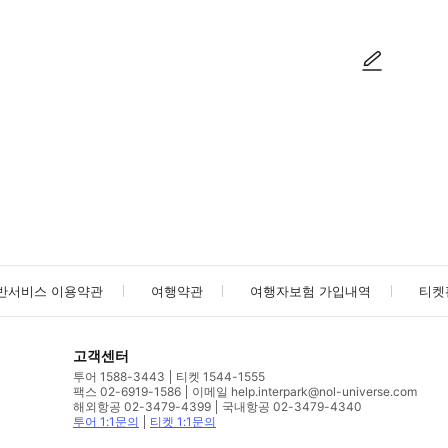
사진/동영상
사진/동영상
반서비스 이용약관
여행약관
여행자보험 가입내역
티켓
고객센터
투어 1588-3443
티켓 1544-1555
팩스 02-6919-1586
이메일 help.interpark@nol-universe.com
해외항공 02-3479-4399
국내항공 02-3479-4340
투어 1:1문의
티켓 1:1문의