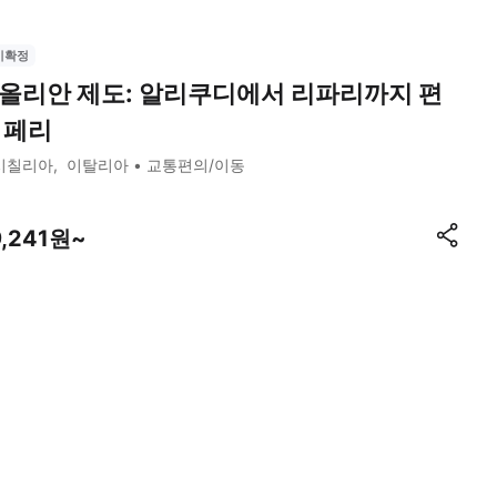
시확정
올리안 제도: 알리쿠디에서 리파리까지 편
 페리
시칠리아
이탈리아
교통편의/이동
9,241원~