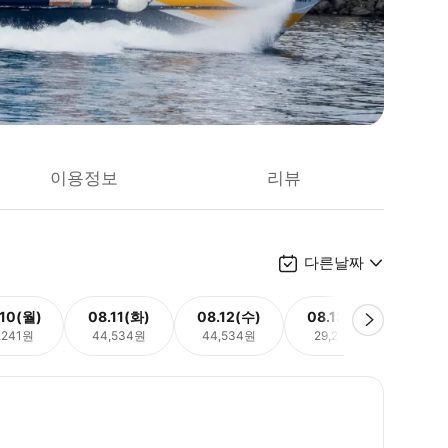
이용정보
리뷰
다른날짜
.10(월)
08.11(화)
08.12(수)
08.13(목)
08.
,241원
44,534원
44,534원
29,241원
44,