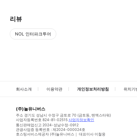
리뷰
NOL 인터파크투어
NOL
에서 작성된 리뷰 입니다.
별점 높은순
별점 높은순
회사소개
이용약관
개인정보처리방침
위치기
(주)놀유니버스
주소
경기도 성남시 수정구 금토로 70 (금토동, 텐엑스타워)
사업자등록번호
824-81-02515
사업자정보확인
통신판매업신고
2024-성남수정-0912
관광사업증 등록번호 : 제2024-000024호
호스팅서비스제공자 (주)놀유니버스｜ 대표이사 이철웅