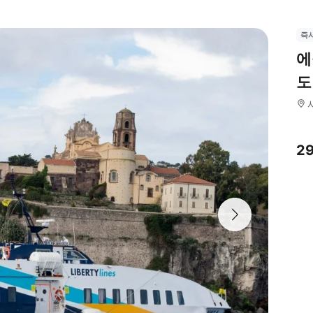
즉
에
도
2