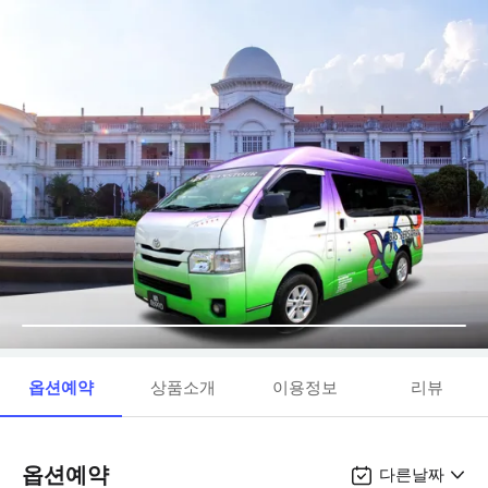
옵션예약
상품소개
이용정보
리뷰
옵션예약
다른날짜