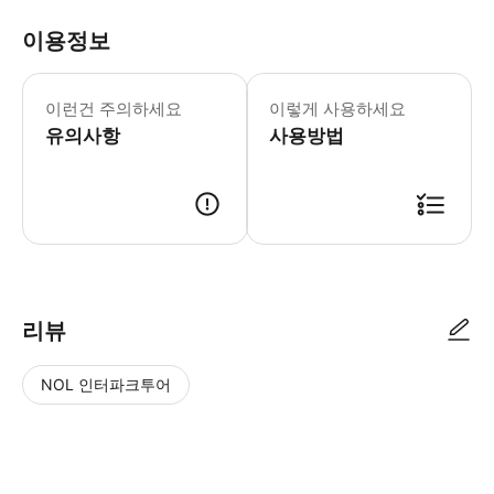
이용정보
- 추가정보 * 아동용 카시트는 제공되지
- 예약확정 * 영업일 기준 1일 이내에
이런건 주의하세요
이렇게 사용하세요
- 추가요금표 * 추가 요금은 현금으로 
유의사항
사용방법
리뷰
NOL 인터파크투어
NOL
별
사
에서
점
진/
작성
높
동