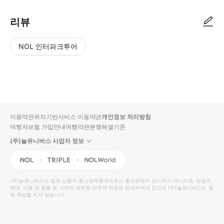
리뷰
NOL 인터파크투어
NOL
별
사
에서
점
진/
작성
높
동
된
은
영
리뷰
순
상
이용약관
위치기반서비스 이용약관
개인정보 처리방침
입니
여행자보험 가입안내
여행약관
분쟁해결기준
다.
(주)놀유니버스 사업자 정보
별
사
NOL
Triple
Interpark Global
점
진/
높
동
(주)놀유니버스
는 일부 상품의 통신판매중개자로서 통신판매의 당사자가 아니므로, 상품의
예약, 이용 및 환불 등 거래와 관련된 의무와 책임은 판매자에게 있으며
은
영
(주)놀유니버스
는 일
체 책임을 지지 않습니다.
순
상