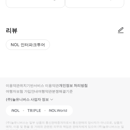
리뷰
NOL 인터파크투어
NOL
별
사
에서
점
진/
작성
높
동
된
은
영
리뷰
순
상
이용약관
위치기반서비스 이용약관
개인정보 처리방침
입니
여행자보험 가입안내
여행약관
분쟁해결기준
다.
(주)놀유니버스 사업자 정보
별
사
NOL
Triple
Interpark Global
점
진/
높
동
(주)놀유니버스
는 일부 상품의 통신판매중개자로서 통신판매의 당사자가 아니므로, 상품의
예약, 이용 및 환불 등 거래와 관련된 의무와 책임은 판매자에게 있으며
은
영
(주)놀유니버스
는 일