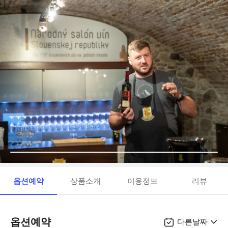
옵션예약
상품소개
이용정보
리뷰
옵션예약
다른날짜