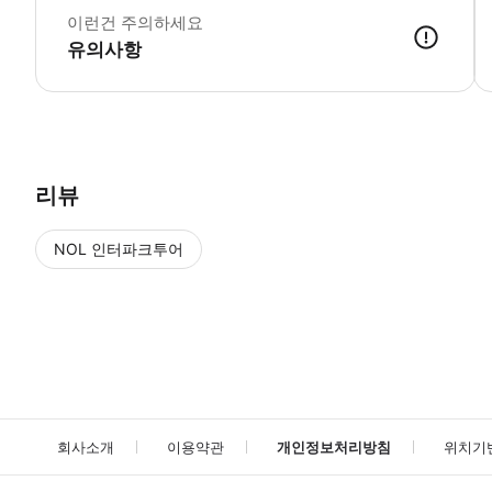
이런건 주의하세요
유의사항
● 예약접수 후 확정이 되면 이용가능합니다. ● 바우처에 안내된 사용 
리뷰
NOL 인터파크투어
NOL
에서 작성된 리뷰 입니다.
별점 높은순
별점 높은순
회사소개
이용약관
개인정보처리방침
위치기