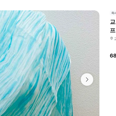
즉
교
프
6