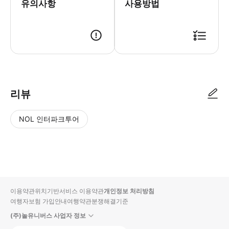
유의사항
사용방법
● 예약접수 후 확정이 되면 이용가능합니다. ● 바우처에 안내된 사용 방법
리뷰
NOL 인터파크투어
NOL
별
사
에서
점
진/
작성
높
동
된
은
영
리뷰
순
상
이용약관
위치기반서비스 이용약관
개인정보 처리방침
입니
여행자보험 가입안내
여행약관
분쟁해결기준
다.
(주)놀유니버스 사업자 정보