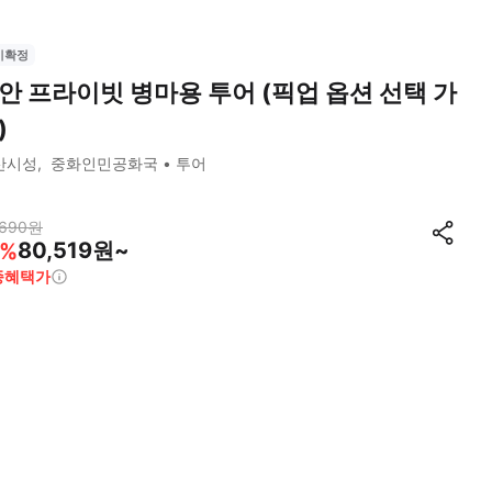
시확정
안 프라이빗 병마용 투어 (픽업 옵션 선택 가
)
산시성
중화인민공화국
투어
,690
원
80,519원~
%
종혜택가