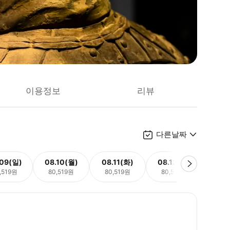
이용정보
리뷰
다른날짜
.09(일)
08.10(월)
08.11(화)
08.12(수)
08.
,519원
80,519원
80,519원
80,519원
80,