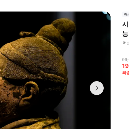
즉
시
능
99
19
최