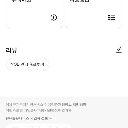
이용 방법 1) 구입 시 보내드린 바우처의 링크를 열어주시기 바랍니다. 2
리뷰
NOL 인터파크투어
NOL
별
사
에서
점
진/
작성
높
동
된
은
영
리뷰
순
상
이용약관
위치기반서비스 이용약관
개인정보 처리방침
입니
여행자보험 가입안내
여행약관
분쟁해결기준
다.
(주)놀유니버스 사업자 정보
별
사