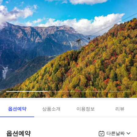
옵션예약
상품소개
이용정보
리뷰
옵션예약
다른날짜