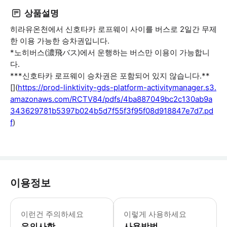
상품설명
히라유온천에서 신호타카 로프웨이 사이를 버스로 2일간 무제
한 이용 가능한 승차권입니다.
*노히버스(濃飛バス)에서 운행하는 버스만 이용이 가능합니
다.
***신호타카 로프웨이 승차권은 포함되어 있지 않습니다.**
[](
https://prod-linktivity-gds-platform-activitymanager.s3.
amazonaws.com/RCTV84/pdfs/4ba887049bc2c130ab9a
343629781b5397b024b5d7f55f3f95f08d918847e7d7.pd
f
)
이용정보
이런건 주의하세요
이렇게 사용하세요
유의사항
사용방법