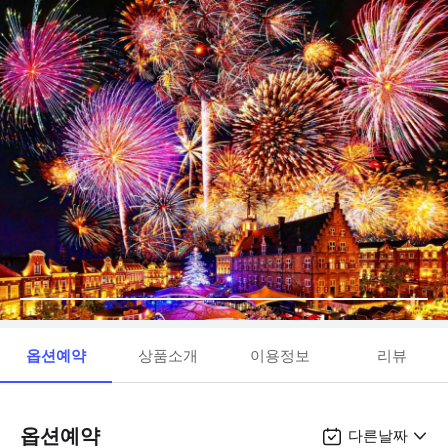
옵션예약
상품소개
이용정보
리뷰
옵션예약
다른날짜