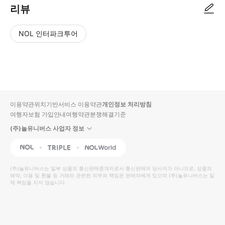
리뷰
NOL 인터파크투어
NOL
별
사
에서
점
진/
작성
높
동
된
은
영
리뷰
순
상
이용약관
위치기반서비스 이용약관
개인정보 처리방침
입니
여행자보험 가입안내
여행약관
분쟁해결기준
다.
(주)놀유니버스 사업자 정보
별
사
NOL
Triple
Interpark Global
점
진/
높
동
(주)놀유니버스
는 일부 상품의 통신판매중개자로서 통신판매의 당사자가 아니므로, 상품의
예약, 이용 및 환불 등 거래와 관련된 의무와 책임은 판매자에게 있으며
은
영
(주)놀유니버스
는 일
체 책임을 지지 않습니다.
순
상