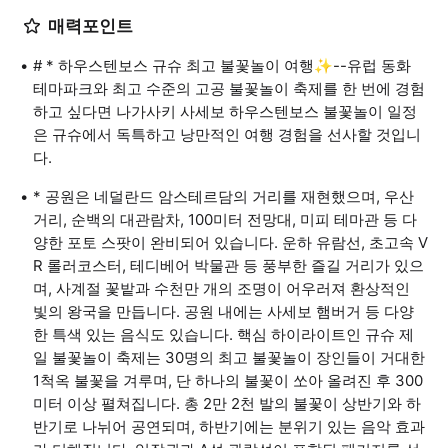
매력포인트
# * 하우스텐보스 규슈 최고 불꽃놀이 여행✨--유럽 동화
테마파크와 최고 수준의 고공 불꽃놀이 축제를 한 번에 경험
하고 싶다면 나가사키 사세보 하우스텐보스 불꽃놀이 일정
은 규슈에서 독특하고 낭만적인 여행 경험을 선사할 것입니
다.
* 공원은 네덜란드 암스테르담의 거리를 재현했으며, 우산
거리, 순백의 대관람차, 100미터 전망대, 미피 테마관 등 다
양한 포토 스팟이 완비되어 있습니다. 운하 유람선, 초고속 V
R 롤러코스터, 테디베어 박물관 등 풍부한 즐길 거리가 있으
며, 사계절 꽃밭과 수천만 개의 조명이 어우러져 환상적인
빛의 왕국을 만듭니다. 공원 내에는 사세보 햄버거 등 다양
한 특색 있는 음식도 있습니다. 핵심 하이라이트인 규슈 제
일 불꽃놀이 축제는 30명의 최고 불꽃놀이 장인들이 거대한
1척옥 불꽃을 겨루며, 단 하나의 불꽃이 쏘아 올려진 후 300
미터 이상 펼쳐집니다. 총 2만 2천 발의 불꽃이 상반기와 하
반기로 나뉘어 공연되며, 하반기에는 분위기 있는 음악 효과