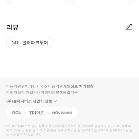
리뷰
NOL 인터파크투어
NOL
별
사
에서
점
진/
작성
높
동
된
은
영
리뷰
순
상
이용약관
위치기반서비스 이용약관
개인정보 처리방침
입니
여행자보험 가입안내
여행약관
분쟁해결기준
다.
(주)놀유니버스 사업자 정보
별
사
NOL
Triple
Interpark Global
점
진/
높
동
(주)놀유니버스
는 일부 상품의 통신판매중개자로서 통신판매의 당사자가 아니므로, 상품의
예약, 이용 및 환불 등 거래와 관련된 의무와 책임은 판매자에게 있으며
은
영
(주)놀유니버스
는 일
체 책임을 지지 않습니다.
순
상