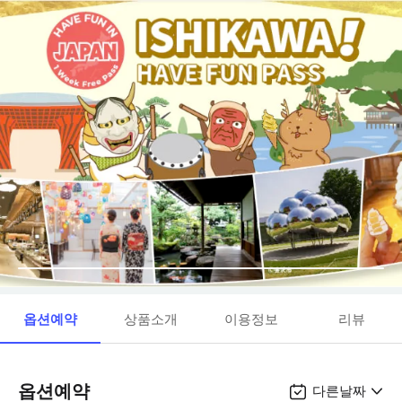
옵션예약
상품소개
이용정보
리뷰
옵션예약
다른날짜