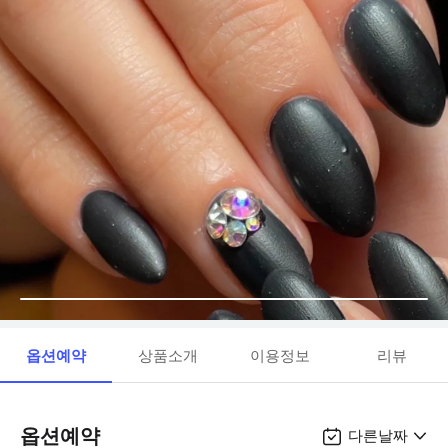
옵션예약
상품소개
이용정보
리뷰
옵션예약
다른날짜