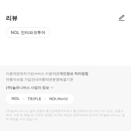
리뷰
NOL 인터파크투어
NOL
별
사
에서
점
진/
작성
높
동
된
은
영
리뷰
순
상
이용약관
위치기반서비스 이용약관
개인정보 처리방침
입니
여행자보험 가입안내
여행약관
분쟁해결기준
다.
(주)놀유니버스 사업자 정보
별
사
NOL
Triple
Interpark Global
점
진/
높
동
(주)놀유니버스
는 일부 상품의 통신판매중개자로서 통신판매의 당사자가 아니므로, 상품의
예약, 이용 및 환불 등 거래와 관련된 의무와 책임은 판매자에게 있으며
은
영
(주)놀유니버스
는 일
체 책임을 지지 않습니다.
순
상