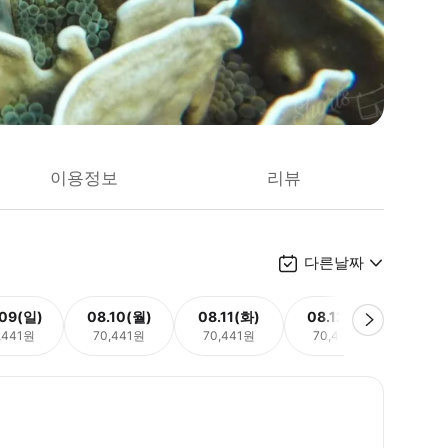
이용정보
리뷰
다른날짜
.09(일)
08.10(월)
08.11(화)
08.12(수)
08.
,441원
70,441원
70,441원
70,441원
70,