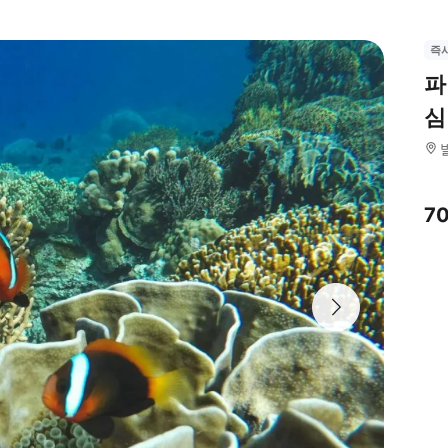
즉
파
심
7