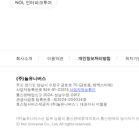
NOL 인터파크투어
NOL
에서 작성된 리뷰 입니다.
별점 높은순
별점 높은순
회사소개
이용약관
개인정보처리방침
위치기
(주)놀유니버스
주소
경기도 성남시 수정구 금토로 70 (금토동, 텐엑스타워)
사업자등록번호
824-81-02515
사업자정보확인
통신판매업신고
2024-성남수정-0912
관광사업증 등록번호 : 제2024-000024호
호스팅서비스제공자 (주)놀유니버스｜ 대표이사 이철웅
(주)놀유니버스
는 일부 상품의 통신판매중개자로서 통신판매의 당사자가 아니
ⓒ
Nol Universe Co
., Ltd. All rights reserved.