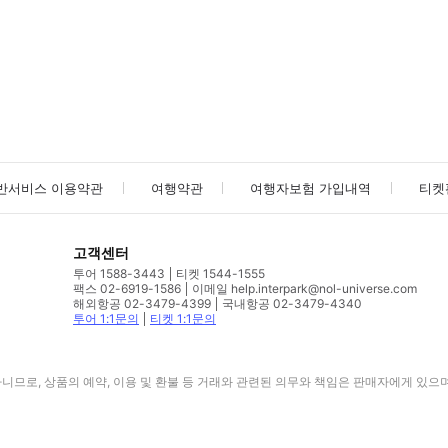
사진/동영상
사진/동영상
반서비스 이용약관
여행약관
여행자보험 가입내역
티켓
고객센터
투어 1588-3443
티켓 1544-1555
팩스 02-6919-1586
이메일 help.interpark@nol-universe.com
해외항공 02-3479-4399
국내항공 02-3479-4340
투어 1:1문의
티켓 1:1문의
므로, 상품의 예약, 이용 및 환불 등 거래와 관련된 의무와 책임은 판매자에게 있으