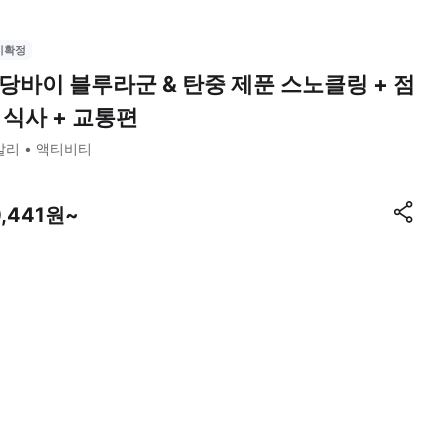
시확정
당바이 블루라군 & 탄중 제푼 스노클링 + 점
 식사 + 교통편
발리
액티비티
0,441원~