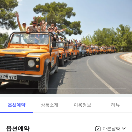
옵션예약
상품소개
이용정보
리뷰
옵션예약
다른날짜