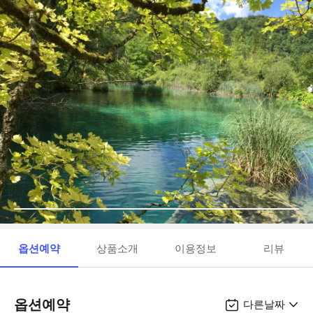
옵션예약
상품소개
이용정보
리뷰
옵션예약
다른날짜