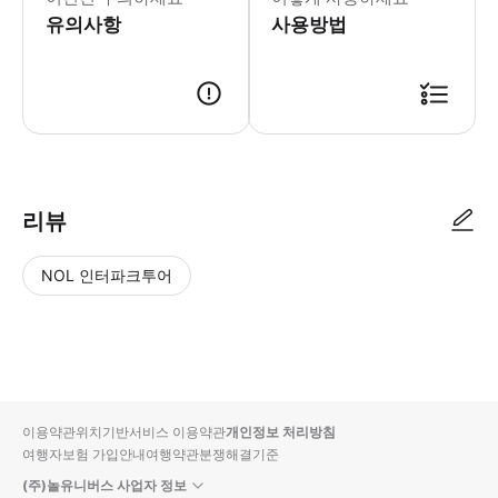
유의사항
사용방법
리뷰
NOL 인터파크투어
NOL
별
사
에서
점
진/
작성
높
동
된
은
영
리뷰
순
상
이용약관
위치기반서비스 이용약관
개인정보 처리방침
입니
여행자보험 가입안내
여행약관
분쟁해결기준
다.
(주)놀유니버스 사업자 정보