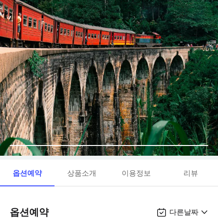
옵션예약
상품소개
이용정보
리뷰
옵션예약
다른날짜