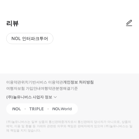
리뷰
NOL 인터파크투어
NOL
별
사
에서
점
진/
작성
높
동
된
은
영
리뷰
순
상
이용약관
위치기반서비스 이용약관
개인정보 처리방침
입니
여행자보험 가입안내
여행약관
분쟁해결기준
다.
(주)놀유니버스 사업자 정보
별
사
NOL
Triple
Interpark Global
점
진/
높
동
(주)놀유니버스
는 일부 상품의 통신판매중개자로서 통신판매의 당사자가 아니므로, 상품의
예약, 이용 및 환불 등 거래와 관련된 의무와 책임은 판매자에게 있으며
은
영
(주)놀유니버스
는 일
체 책임을 지지 않습니다.
순
상