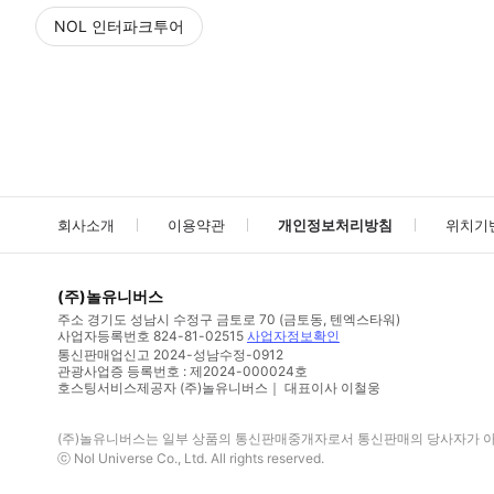
NOL 인터파크투어
NOL
에서 작성된 리뷰 입니다.
별점 높은순
별점 높은순
회사소개
이용약관
개인정보처리방침
위치기
(주)놀유니버스
주소
경기도 성남시 수정구 금토로 70 (금토동, 텐엑스타워)
사업자등록번호
824-81-02515
사업자정보확인
통신판매업신고
2024-성남수정-0912
관광사업증 등록번호 : 제2024-000024호
호스팅서비스제공자 (주)놀유니버스｜ 대표이사 이철웅
(주)놀유니버스
는 일부 상품의 통신판매중개자로서 통신판매의 당사자가 아니
ⓒ
Nol Universe Co
., Ltd. All rights reserved.