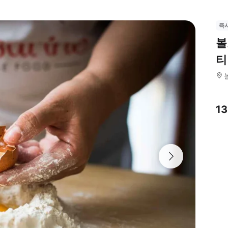
즉
볼
티
1