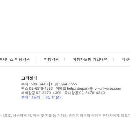
사진/동영상
사진/동영상
반서비스 이용약관
여행약관
여행자보험 가입내역
티켓
고객센터
투어 1588-3443
티켓 1544-1555
팩스 02-6919-1586
이메일 help.interpark@nol-universe.com
해외항공 02-3479-4399
국내항공 02-3479-4340
투어 1:1문의
티켓 1:1문의
므로, 상품의 예약, 이용 및 환불 등 거래와 관련된 의무와 책임은 판매자에게 있으