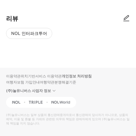
리뷰
NOL 인터파크투어
NOL
별
사
에서
점
진/
작성
높
동
된
은
영
리뷰
순
상
이용약관
위치기반서비스 이용약관
개인정보 처리방침
입니
여행자보험 가입안내
여행약관
분쟁해결기준
다.
(주)놀유니버스 사업자 정보
별
사
NOL
Triple
Interpark Global
점
진/
높
동
(주)놀유니버스
는 일부 상품의 통신판매중개자로서 통신판매의 당사자가 아니므로, 상품의
예약, 이용 및 환불 등 거래와 관련된 의무와 책임은 판매자에게 있으며
은
영
(주)놀유니버스
는 일
체 책임을 지지 않습니다.
순
상