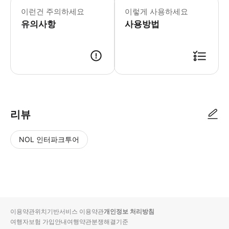
이런건 주의하세요
이렇게 사용하세요
유의사항
사용방법
리뷰
NOL 인터파크투어
NOL
별
사
에서
점
진/
작성
높
동
된
은
영
리뷰
순
상
이용약관
위치기반서비스 이용약관
개인정보 처리방침
입니
여행자보험 가입안내
여행약관
분쟁해결기준
다.