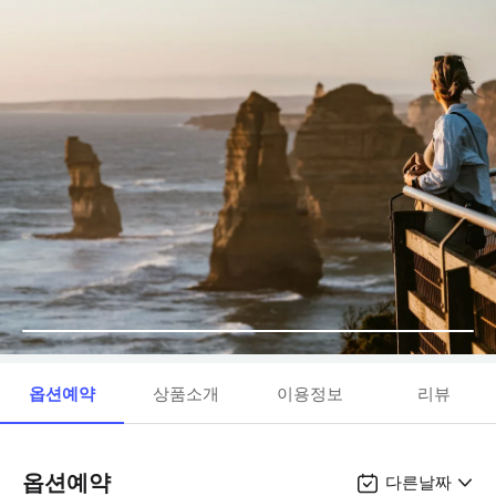
옵션예약
상품소개
이용정보
리뷰
옵션예약
다른날짜