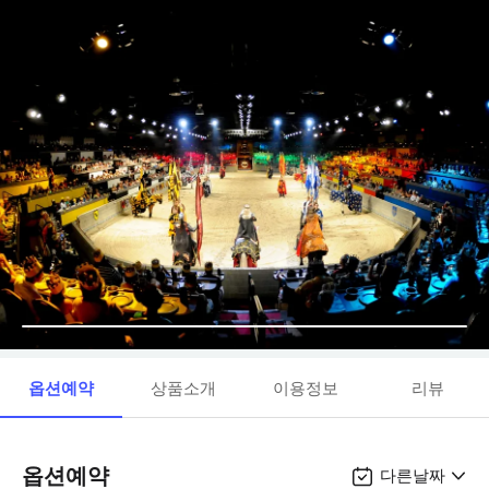
옵션예약
상품소개
이용정보
리뷰
옵션예약
다른날짜