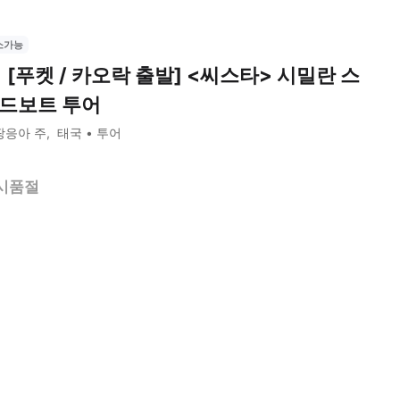
소가능
 [푸켓 / 카오락 출발] <씨스타> 시밀란 스
드보트 투어
팡응아 주
태국
투어
시품절