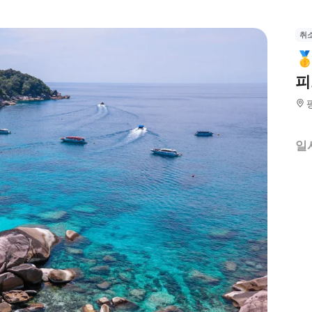
취

피
일