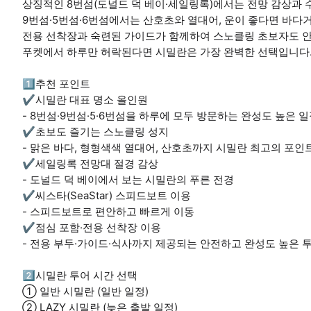
상징적인 8번섬(도널드 덕 베이·세일링록)에서는 전망 감상과 수
9번섬·5번섬·6번섬에서는 산호초와 열대어, 운이 좋다면 바다
전용 선착장과 숙련된 가이드가 함께하여 스노클링 초보자도 안
푸켓에서 하루만 허락된다면 시밀란은 가장 완벽한 선택입니다
1️⃣추천 포인트
✔️시밀란 대표 명소 올인원
- 8번섬·9번섬·5·6번섬을 하루에 모두 방문하는 완성도 높은 
✔️초보도 즐기는 스노클링 성지
- 맑은 바다, 형형색색 열대어, 산호초까지 시밀란 최고의 포인
✔️세일링록 전망대 절경 감상
- 도널드 덕 베이에서 보는 시밀란의 푸른 전경
✔️씨스타(SeaStar) 스피드보트 이용
- 스피드보트로 편안하고 빠르게 이동
✔️점심 포함·전용 선착장 이용
- 전용 부두·가이드·식사까지 제공되는 안전하고 완성도 높은 
2️⃣시밀란 투어 시간 선택
① 일반 시밀란 (일반 일정)
② LAZY 시밀란 (늦은 출발 일정)