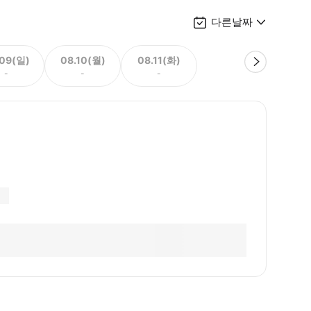
다른날짜
.09(일)
08.10(월)
08.11(화)
-
-
-