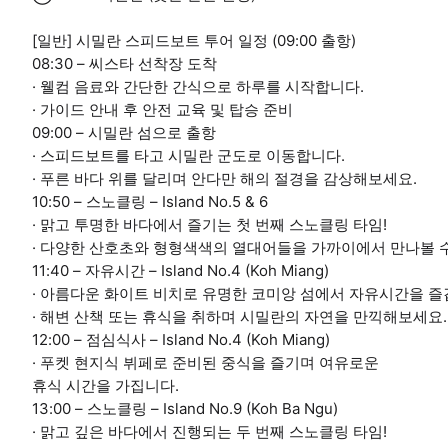
[일반] 시밀란 스피드보트 투어 일정 (09:00 출항)
08:30 – 씨스타 선착장 도착
· 웰컴 음료와 간단한 간식으로 하루를 시작합니다.
· 가이드 안내 후 안전 교육 및 탑승 준비
09:00 – 시밀란 섬으로 출항
· 스피드보트를 타고 시밀란 군도로 이동합니다.
· 푸른 바다 위를 달리며 안다만 해의 절경을 감상해보세요.
10:50 – 스노클링 – Island No.5 & 6
· 맑고 투명한 바다에서 즐기는 첫 번째 스노클링 타임!
· 다양한 산호초와 형형색색의 열대어들을 가까이에서 만나볼 
11:40 – 자유시간 – Island No.4 (Koh Miang)
· 아름다운 화이트 비치로 유명한 코미앙 섬에서 자유시간을 즐
· 해변 산책 또는 휴식을 취하며 시밀란의 자연을 만끽해보세요.
12:00 – 점심식사 – Island No.4 (Koh Miang)
· 푸켓 현지식 뷔페로 준비된 중식을 즐기며 여유로운
휴식 시간을 가집니다.
13:00 – 스노클링 – Island No.9 (Koh Ba Ngu)
· 맑고 깊은 바다에서 진행되는 두 번째 스노클링 타임!