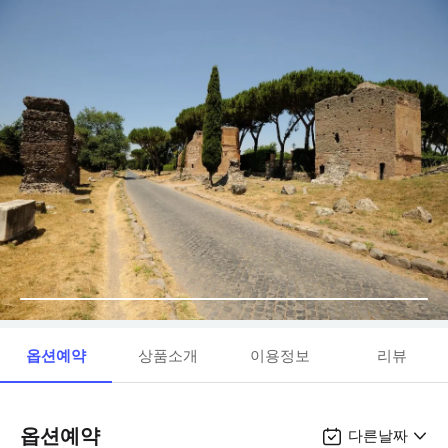
옵션예약
상품소개
이용정보
리뷰
옵션예약
다른날짜