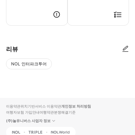
리뷰
NOL 인터파크투어
NOL
별
사
에서
점
진/
작성
높
동
된
은
영
리뷰
순
상
이용약관
위치기반서비스 이용약관
개인정보 처리방침
입니
여행자보험 가입안내
여행약관
분쟁해결기준
다.
(주)놀유니버스 사업자 정보
별
사
NOL
Triple
Interpark Global