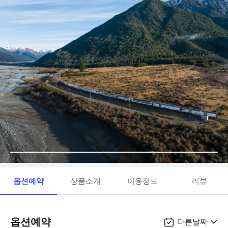
옵션예약
상품소개
이용정보
리뷰
옵션예약
다른날짜