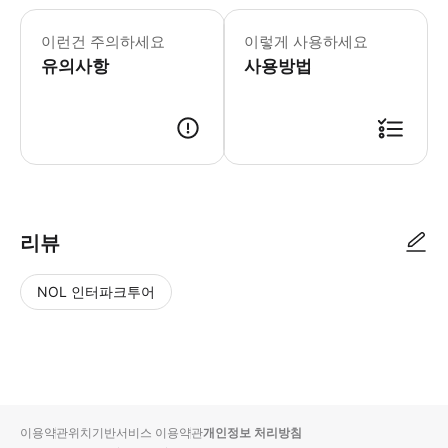
- 출발 경로 & 일정 * 크라이스트처치 출
- 수하물 정보 * 반려동물과 스키 장비
이런건 주의하세요
이렇게 사용하세요
- 이용요건 * 만 0-14세는 반드시 티
유의사항
- 추가정보 * 열차 내에서는 금연입니
사용방법
- 예약확정 * 영업일 기준 1일 이내에
- 바우처 유효기간 * 바우처는 지정된
리뷰
NOL 인터파크투어
NOL
별
사
에서
점
진/
작성
높
동
된
은
영
리뷰
순
상
이용약관
위치기반서비스 이용약관
개인정보 처리방침
입니