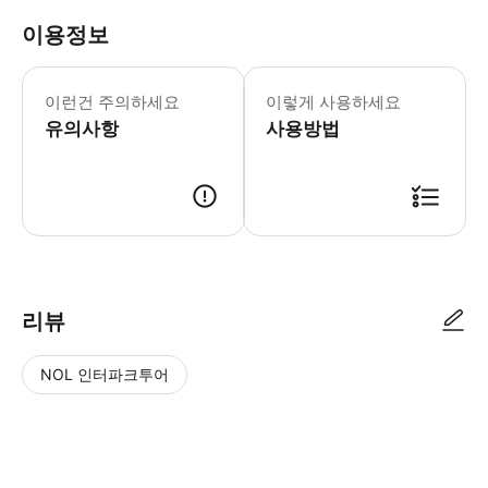
이용정보
．본 권은 현금으로 교환하거나 잔돈을 
이런건 주의하세요
이렇게 사용하세요
유의사항
사용방법
．하이라이프(Hi-Life) Hi Café에서 사용 가능하며, 일부 특수 
리뷰
NOL 인터파크투어
NOL
별
사
에서
점
진/
작성
높
동