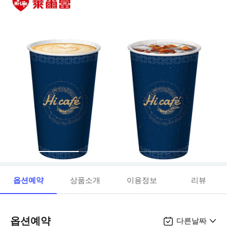
옵션예약
상품소개
이용정보
리뷰
옵션예약
다른날짜